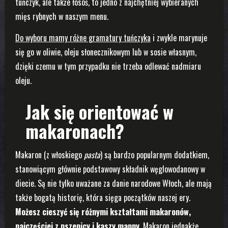
tuńczyk, ale także łosoś, to jedno z najchętniej wybieranych
mięs rybnych w naszym menu.
Do wyboru mamy różne gramatury tuńczyka
i zwykle marynuje
się go w oliwie, oleju słonecznikowym lub w sosie własnym,
dzięki czemu w tym przypadku nie trzeba odlewać nadmiaru
oleju.
Jak się orientować w
makaronach?
Makaron (z włoskiego
pasta
) są bardzo popularnym dodatkiem,
stanowiącym głównie podstawowy składnik węglowodanowy w
diecie. Są nie tylko uważane za danie narodowe Włoch, ale mają
także bogatą historię, która sięga początków naszej ery.
Możesz cieszyć się różnymi kształtami makaronów,
najczęściej z pszenicy i kaszy manny.
Makaron jednakże