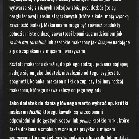
wytwarza się z różnych rodzajów zbóż, pseudozbóż (te są
bezglutenowe) i roślin strączkowych (które z kolei mają wysoką
zawartość białka). Makaronami mogą być również produkty
pełnoziarniste o dużej zawartości błonnika, z nadzieniem jak
ravioli
czy
tortellini,
lub szerokie makarony jak
lasagne
nadające
się do zapiekania z mięsem i warzywami.
Kształt makaronu określa, do jakiego rodzaju jedzenia najlepiej
nadaje się on jako dodatek, niezależnie od tego, czy jest to
spaghetti, kolanka, makaron nitki do zup, czy też inny rodzaj
makaronu, którego nazwa zależy od jego wyglądu.
Jako dodatek do dania głównego warto wybrać np. krótki
makaron
fusilli
,
którego kawałki są wrzecionami
odpowiednimi do gęstych sosów, lub
penne,
krótkie rurki, które
także doskonale smakują w sosie, na przykład z mięsem i
warzywami. Do rzadkich sosów nadają się kokardki lub motylki