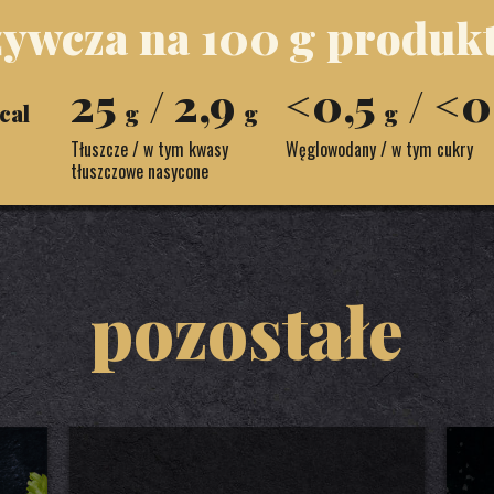
ywcza na 100 g produkt
25
/ 2,9
<0,5
/ <0
cal
g
g
g
Tłuszcze / w tym kwasy
Węglowodany / w tym cukry
tłuszczowe nasycone
pozostałe