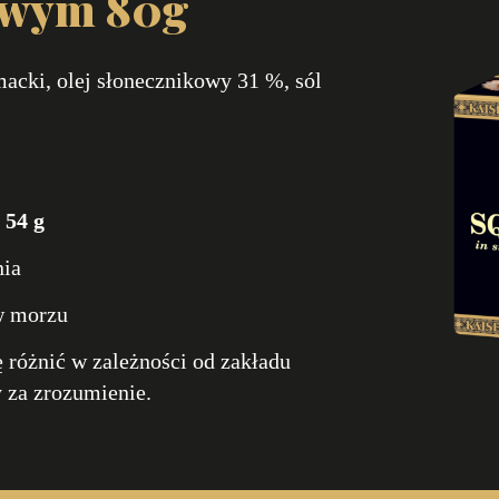
owym 80g
acki, olej słonecznikowy 31 %, sól
:
54 g
ia
w morzu
 różnić w zależności od zakładu
 za zrozumienie.