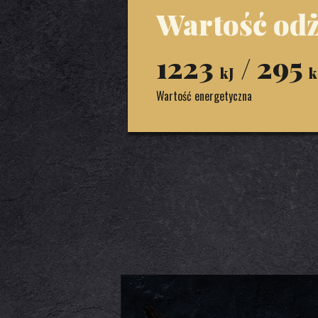
Wartość odż
1223
/ 295
kJ
k
Wartość energetyczna