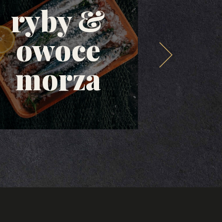
ryby &
owoce
ol
morza