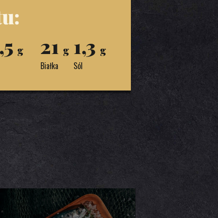
u:
,5
21
1,3
g
g
g
Białka
Sól