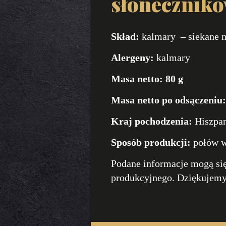
słonecznik
Skład:
kalmary – siekane m
Alergeny:
kalmary
Masa netto:
80 g
Masa netto po odsączeniu
Kraj pochodzenia:
Hiszpan
Sposób produkcji:
połów 
Podane informacje mogą się
produkcyjnego. Dziękujemy