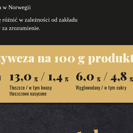
a w Norwegii
 różnić w zależności od zakładu
 za zrozumienie.
ywcza na 100 g produkt
13,0
/ 1,4
6,0
/ 4,8
l
g
g
g
Tłuszcze / w tym kwasy
Węglowodany / w tym cukry
tłuszczowe nasycone