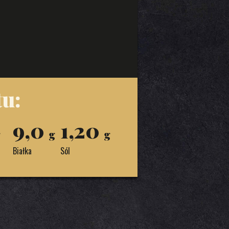
u:
9,0
1,20
g
g
g
Białka
Sól