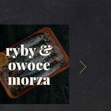
ryby &
owoce
ol
morza