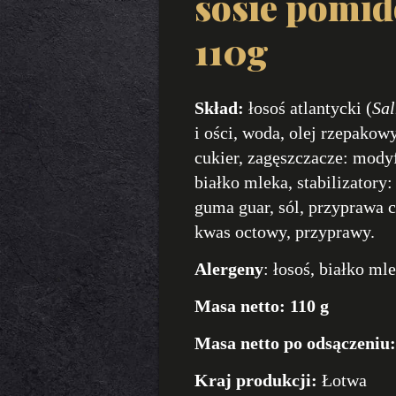
sosie pomi
110g
Skład:
łosoś atlantycki (
Sal
i ości, woda, olej rzepakow
cukier, zagęszczacze: mody
białko mleka, stabilizatory
guma guar, sól, przyprawa c
kwas octowy, przyprawy.
Alergeny
: łosoś, białko ml
Masa netto:
110 g
Masa netto po odsączeniu:
Kraj produkcji:
Łotwa