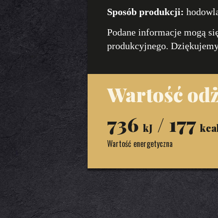
Sposób produkcji:
hodowl
Podane informacje mogą się
produkcyjnego. Dziękujemy
Wartość odż
736
/ 177
kJ
kca
Wartość energetyczna