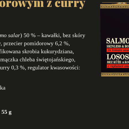
dorowym z curry
mo salar
) 50 % – kawałki, bez skóry
y, przecier pomidorowy 6,2 %,
fikowana skrobia kukurydziana,
: mączka chleba świętojańskiego,
urry 0,3 %, regulator kwasowości:
eka
55 g