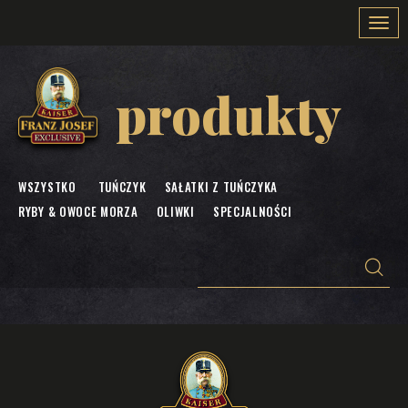
Togg
navi
produkty
WSZYSTKO
TUŃCZYK
SAŁATKI Z TUŃCZYKA
RYBY & OWOCE MORZA
OLIWKI
SPECJALNOŚCI