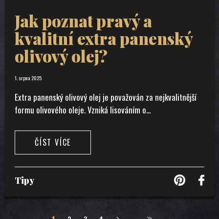
Jak poznat pravý a
kvalitní extra panenský
olivový olej?
1. srpna 2025
Extra panenský olivový olej je považován za nejkvalitnější
formu olivového oleje. Vzniká lisováním o...
ČÍST VÍCE
Tipy
1
2
3
4
»
Poslední »