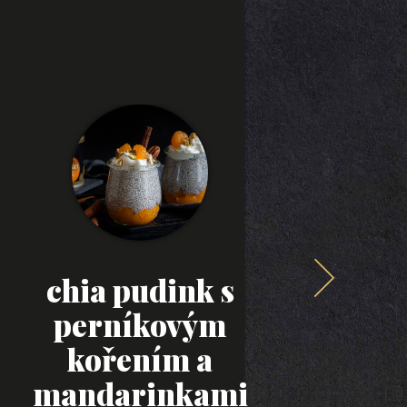
chia pudink s
váno
perníkovým
kořením a
mandarinkami