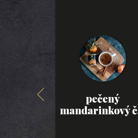
pečený
mandarinkový č