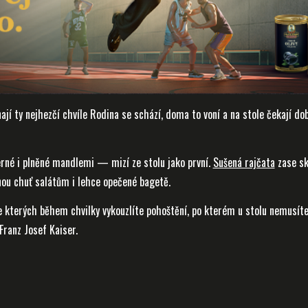
ají ty nejhezčí chvíle Rodina se schází, doma to voní a na stole čekají dob
rné i plněné mandlemi — mizí ze stolu jako první.
Sušená rajčata
zase sk
ou chuť salátům i lehce opečené bagetě.
e kterých během chvilky vykouzlíte pohoštění, po kterém u stolu nemusíte 
Franz Josef Kaiser.