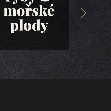
mořské
ol
plody