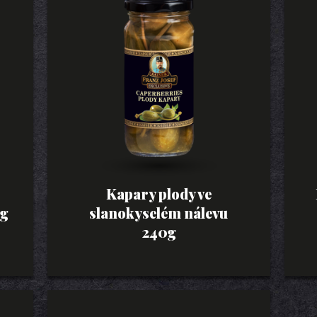
Kapary plody ve
0g
slanokyselém nálevu
240g