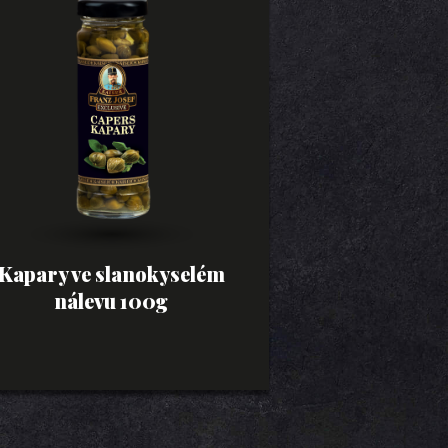
Kapary ve slanokyselém
nálevu 100g