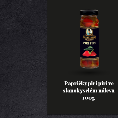
Papričky piri piri ve
slanokyselém nálevu
100g