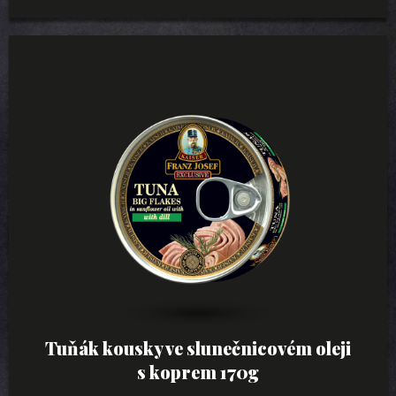
Tuňák kousky ve slunečnicovém oleji
s koprem 170g