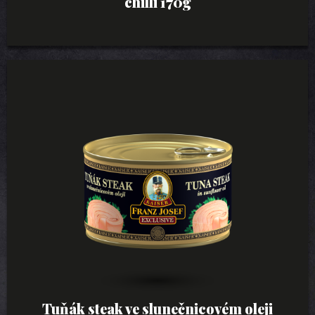
chilli 170g
Tuňák steak ve slunečnicovém oleji