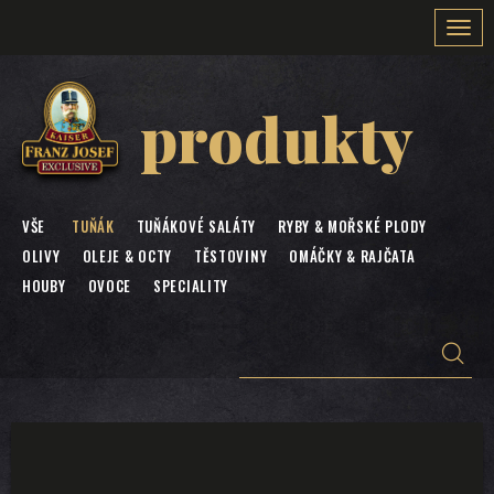
Togg
navi
produkty
VŠE
TUŇÁK
TUŇÁKOVÉ SALÁTY
RYBY & MOŘSKÉ PLODY
OLIVY
OLEJE & OCTY
TĚSTOVINY
OMÁČKY & RAJČATA
HOUBY
OVOCE
SPECIALITY