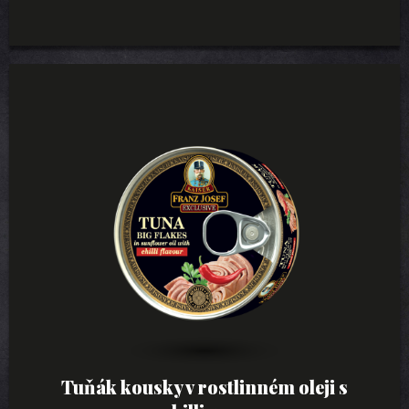
Tuňák kousky v rostlinném oleji s