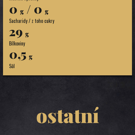
0
/ 0
g
g
Sacharidy / z toho cukry
29
g
Bílkoviny
0,5
g
Sůl
ostatní