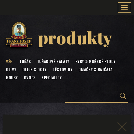
Togg
navi
produkty
VŠE
TUŇÁK
TUŇÁKOVÉ SALÁTY
RYBY & MOŘSKÉ PLODY
OLIVY
OLEJE & OCTY
TĚSTOVINY
OMÁČKY & RAJČATA
HOUBY
OVOCE
SPECIALITY