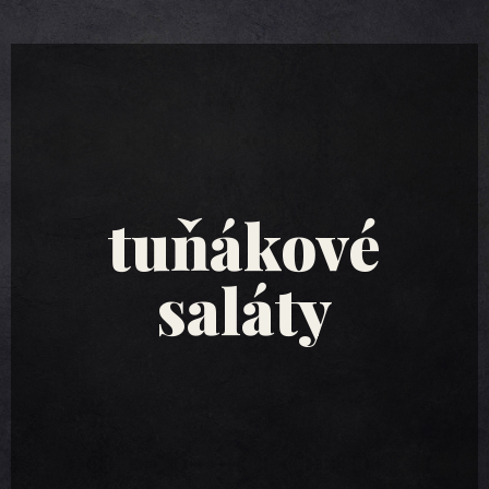
tuňákové
saláty