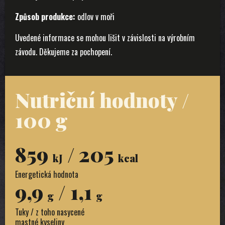
Způsob produkce:
odlov v moři
Uvedené informace se mohou lišit v závislosti na výrobním
závodu. Děkujeme za pochopení.
Nutriční hodnoty /
100 g
859
/ 205
kJ
kcal
Energetická hodnota
9,9
/ 1,1
g
g
Tuky / z toho nasycené
mastné kyseliny