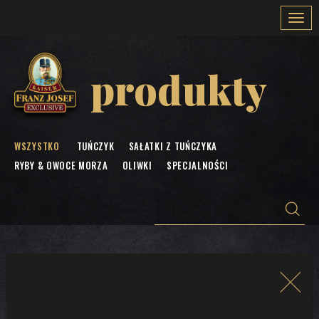
Togg
navi
produkty
WSZYSTKO
TUŃCZYK
SAŁATKI Z TUŃCZYKA
RYBY & OWOCE MORZA
OLIWKI
SPECJALNOŚCI