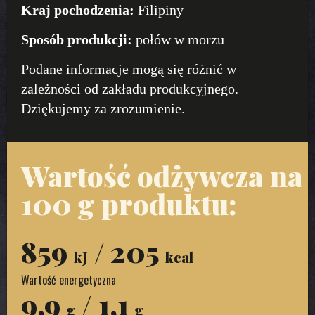
Kraj pochodzenia:
Filipiny
Sposób produkcji:
połów w morzu
Podane informacje mogą się różnić w
zależności od zakładu produkcyjnego.
Dziękujemy za zrozumienie.
Wartość odżywcza na
100 g produktu:
859
/ 205
kJ
kcal
Wartość energetyczna
9,9
/ 1,1
g
g