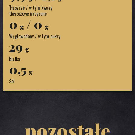
Tłuszcze / w tym kwasy
tłuszczowe nasycone
0
/ 0
g
g
Węglowodany / w tym cukry
29
g
Białka
0,5
g
Sól
pozostałe