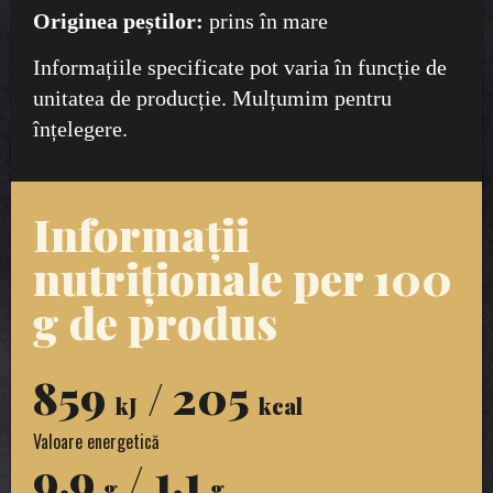
Originea peștilor:
prins în mare
Informațiile specificate pot varia în funcție de
unitatea de producție. Mulțumim pentru
înțelegere.
Informații
nutriționale per 100
g de produs
859
/ 205
kJ
kcal
Valoare energetică
9,9
/ 1,1
g
g