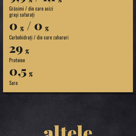
Grăsimi / din care acizi
grași saturați
0
/ 0
g
g
Carbohidrați / din care zaharuri
29
g
Proteine
0,5
g
Sare
altele