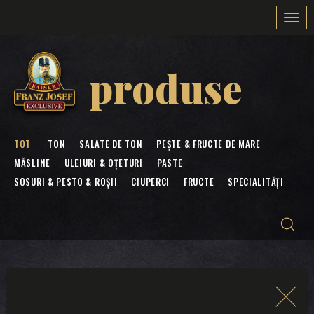
Togg
navi
produse
TOT
TON
SALATE DE TON
PEȘTE & FRUCTE DE MARE
MĂSLINE
ULEIURI & OȚETURI
PASTE
SOSURI & PESTO & ROȘII
CIUPERCI
FRUCTE
SPECIALITĂȚI