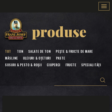
Togg
navi
produse
TOT
TON
SALATE DE TON
PEȘTE & FRUCTE DE MARE
MĂSLINE
ULEIURI & OȚETURI
PASTE
SOSURI & PESTO & ROȘII
CIUPERCI
FRUCTE
SPECIALITĂȚI