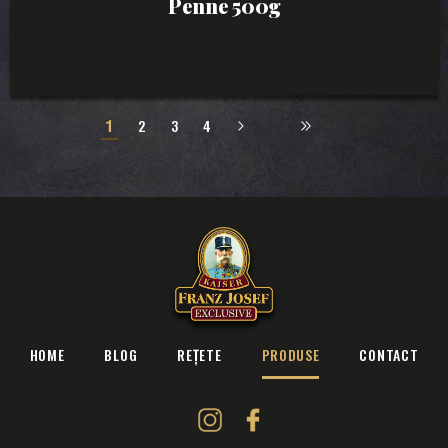
Penne 500g
1
2
3
4
»
Poslední »
HOME
BLOG
REȚETE
PRODUSE
CONTACT