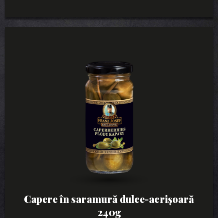
Capere în saramură dulce-acrișoară
240g