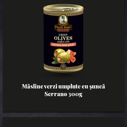
Măsline verzi umplute cu șuncă
Serrano 300g