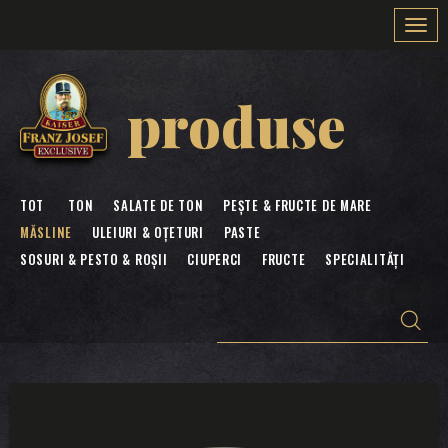
Togg
navi
produse
TOT
TON
SALATE DE TON
PEȘTE & FRUCTE DE MARE
MĂSLINE
ULEIURI & OȚETURI
PASTE
SOSURI & PESTO & ROȘII
CIUPERCI
FRUCTE
SPECIALITĂȚI