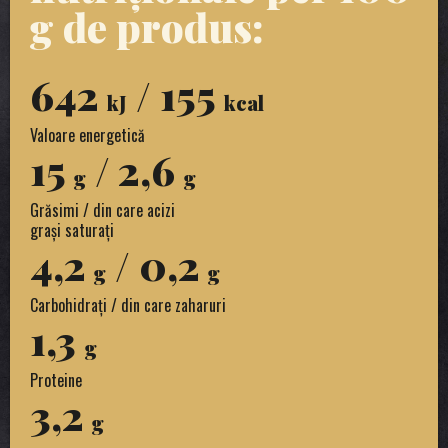
g de produs:
642
/ 155
kJ
kcal
Valoare energetică
15
/ 2,6
g
g
Grăsimi / din care acizi
grași saturați
4,2
/ 0,2
g
g
Carbohidrați / din care zaharuri
1,3
g
Proteine
3,2
g