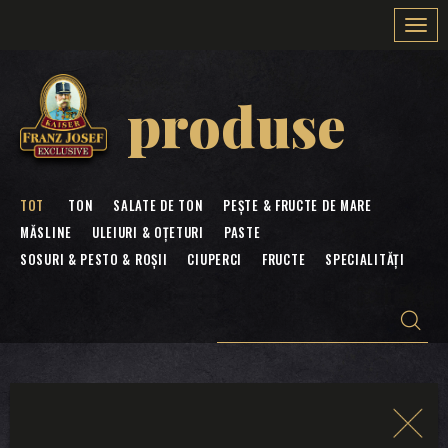
Togg
navi
produse
TOT
TON
SALATE DE TON
PEȘTE & FRUCTE DE MARE
MĂSLINE
ULEIURI & OȚETURI
PASTE
SOSURI & PESTO & ROȘII
CIUPERCI
FRUCTE
SPECIALITĂȚI