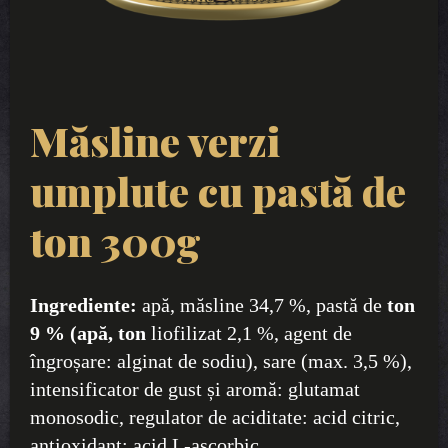
Măsline verzi
umplute cu pastă de
ton 300g
Ingrediente:
apă, măsline 34,7 %, pastă de
ton
9 % (apă, ton
liofilizat 2,1 %, agent de
îngroșare: alginat de sodiu), sare (max. 3,5 %),
intensificator de gust și aromă: glutamat
monosodic, regulator de aciditate: acid citric,
antioxidant: acid L-ascorbic.