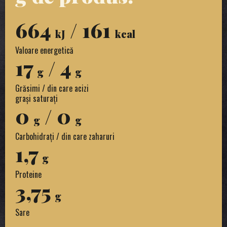
664
/ 161
kJ
kcal
Valoare energetică
17
/ 4
g
g
Grăsimi / din care acizi
grași saturați
0
/ 0
g
g
Carbohidrați / din care zaharuri
1,7
g
Proteine
3,75
g
Sare