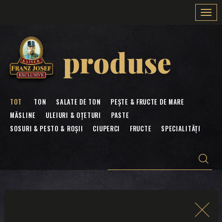
Togg
navi
produse
TOT
TON
SALATE DE TON
PEȘTE & FRUCTE DE MARE
MĂSLINE
ULEIURI & OȚETURI
PASTE
SOSURI & PESTO & ROȘII
CIUPERCI
FRUCTE
SPECIALITĂȚI