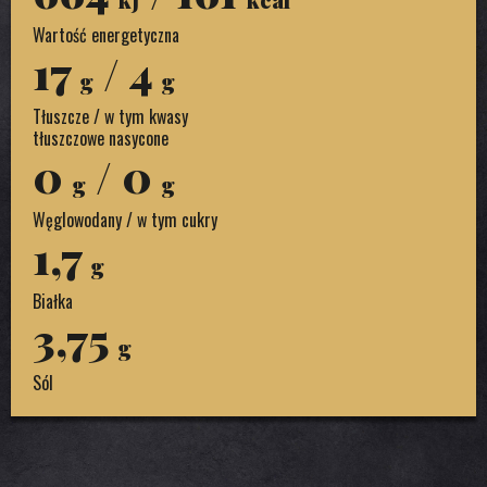
Wartość energetyczna
17
/ 4
g
g
Tłuszcze / w tym kwasy
tłuszczowe nasycone
0
/ 0
g
g
Węglowodany / w tym cukry
1,7
g
Białka
3,75
g
Sól