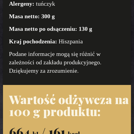
Alergeny:
tuńczyk
Masa netto:
300 g
Masa netto po odsączeniu:
130 g
Kraj pochodzenia:
Hiszpania
Podane informacje mogą się różnić w
zależności od zakładu produkcyjnego.
Dziękujemy za zrozumienie.
Wartość odżywcza na
100 g produktu:
664
/ 161
kJ
kcal