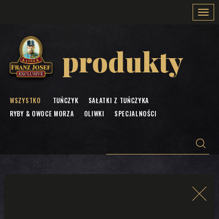
Togg
navi
produkty
WSZYSTKO
TUŃCZYK
SAŁATKI Z TUŃCZYKA
RYBY & OWOCE MORZA
OLIWKI
SPECJALNOŚCI