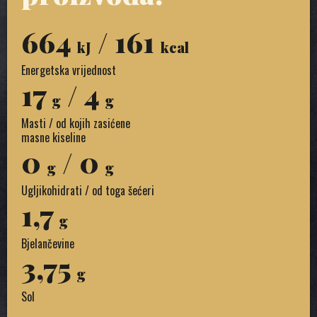
664
/ 161
kJ
kcal
Energetska vrijednost
17
/ 4
g
g
Masti / od kojih zasićene
masne kiseline
0
/ 0
g
g
Ugljikohidrati / od toga šećeri
1,7
g
Bjelančevine
3,75
g
Sol