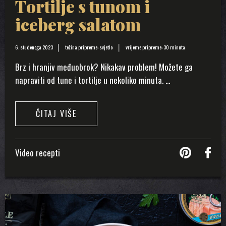
Tortilje s tunom i
iceberg salatom
6. studenoga 2023
težina pripreme: svjetlo
vrijeme pripreme: 30 minuta
Brz i hranjiv međuobrok? Nikakav problem! Možete ga
napraviti od tune i tortilje u nekoliko minuta. ...
ČITAJ VIŠE
Video recepti