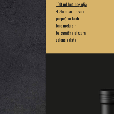
100 ml bučinog ulja
4 žlice parmezana
prepečeni kruh
brie meki sir
balzamična glazura
zelena salata