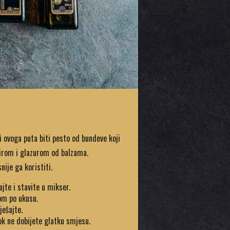
i ovoga puta biti pesto od bundeve koji
sirom i glazurom od balzama.
ije ga koristiti.
ajte i stavite u mikser.
om po ukusu.
ješajte.
k ne dobijete glatku smjesu.