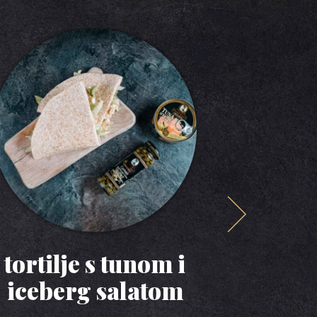
tortilje s tunom i
u
iceberg salatom
tje