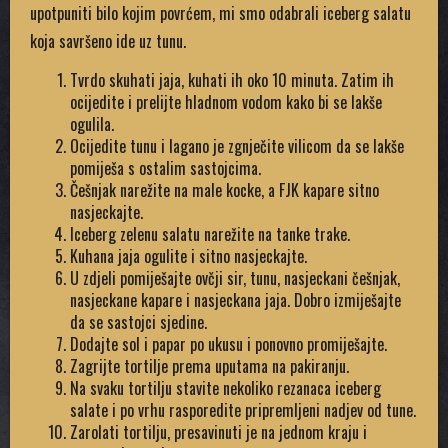
upotpuniti bilo kojim povrćem, mi smo odabrali iceberg salatu
koja savršeno ide uz tunu.
Tvrdo skuhati jaja, kuhati ih oko 10 minuta. Zatim ih
ocijedite i prelijte hladnom vodom kako bi se lakše
ogulila.
Ocijedite tunu i lagano je zgnječite vilicom da se lakše
pomiješa s ostalim sastojcima.
Češnjak narežite na male kocke, a FJK kapare sitno
nasjeckajte.
Iceberg zelenu salatu narežite na tanke trake.
Kuhana jaja ogulite i sitno nasjeckajte.
U zdjeli pomiješajte ovčji sir, tunu, nasjeckani češnjak,
nasjeckane kapare i nasjeckana jaja. Dobro izmiješajte
da se sastojci sjedine.
Dodajte sol i papar po ukusu i ponovno promiješajte.
Zagrijte tortilje prema uputama na pakiranju.
Na svaku tortilju stavite nekoliko rezanaca iceberg
salate i po vrhu rasporedite pripremljeni nadjev od tune.
Zarolati tortilju, presavinuti je na jednom kraju i