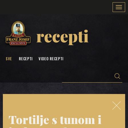
Togg
navi
recepti
SVE
RECEPTI
VIDEO RECEPTI
Tortilje s tunom i