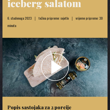
iceberg salatom
6. studenoga 2023
težina pripreme: svjetlo
vrijeme pripreme: 30
minuta
Popis sastojaka za 2 porcije