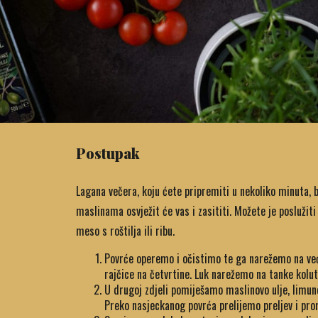
Postupak
Lagana večera, koju ćete pripremiti u nekoliko minuta, b
maslinama osvježit će vas i zasititi. Možete je poslužiti 
meso s roštilja ili ribu.
Povrće operemo i očistimo te ga narežemo na već
rajčice na četvrtine. Luk narežemo na tanke kolu
U drugoj zdjeli pomiješamo maslinovo ulje, limuno
Preko nasjeckanog povrća prelijemo preljev i pr