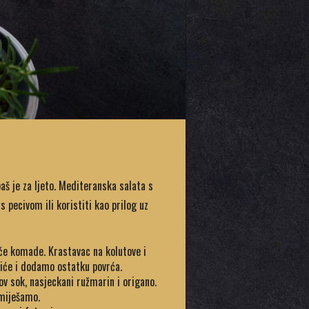
aš je za ljeto. Mediteranska salata s
s pecivom ili koristiti kao prilog uz
e komade. Krastavac na kolutove i
tiće i dodamo ostatku povrća.
v sok, nasjeckani ružmarin i origano.
omiješamo.