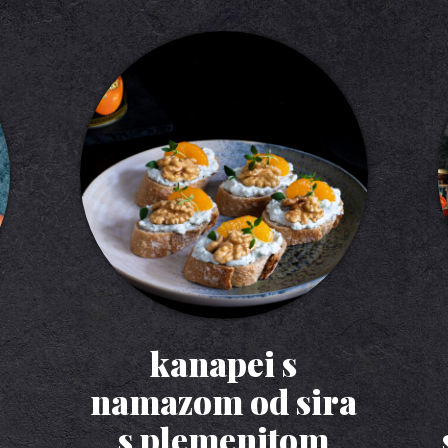
kanapei s
namazom od sira
s plemenitom