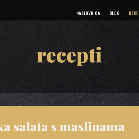
NASLOVNICA
BLOG
RECE
recepti
a salata s maslinama