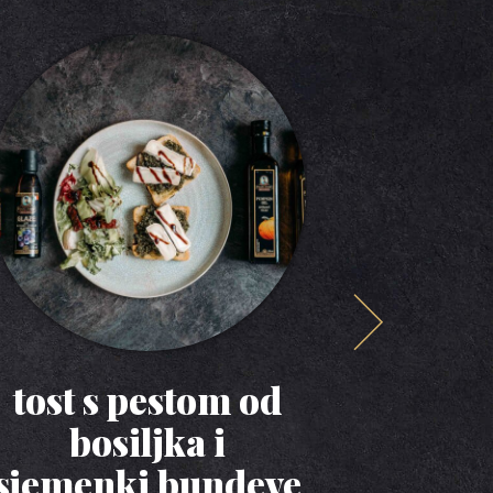
tost s pestom od
torti
bosiljka i
iceb
sjemenki bundeve