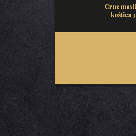
Crne masli
koštica 