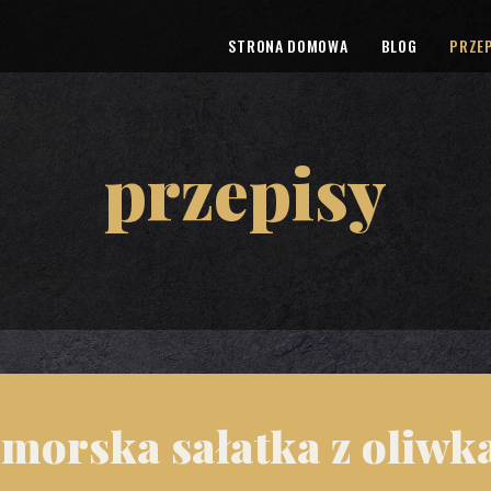
STRONA DOMOWA
BLOG
PRZEP
przepisy
morska sałatka z oliwk