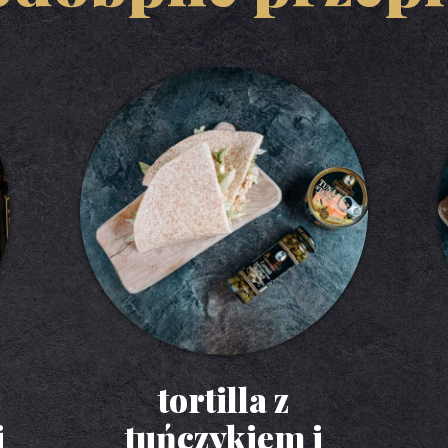
tortilla z
i
tuńczykiem i