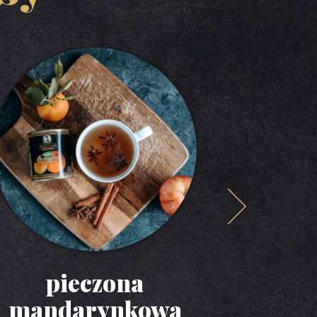
pieczona
sos 
mandarynkowa
ma