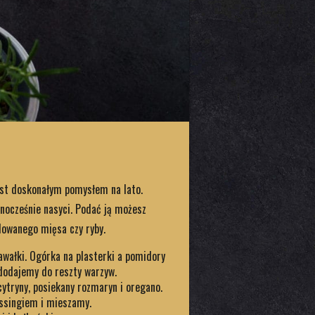
jest doskonałym pomysłem na lato.
nocześnie nasyci. Podać ją możesz
lowanego mięsa czy ryby.
wałki. Ogórka na plasterki a pomidory
 dodajemy do reszty warzyw.
ytryny, posiekany rozmaryn i oregano.
ssingiem i mieszamy.