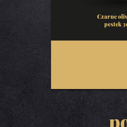
Czarne oli
pestek 
p