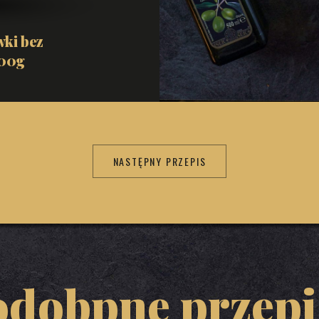
wki bez
300g
NASTĘPNY PRZEPIS
odobpne przepi