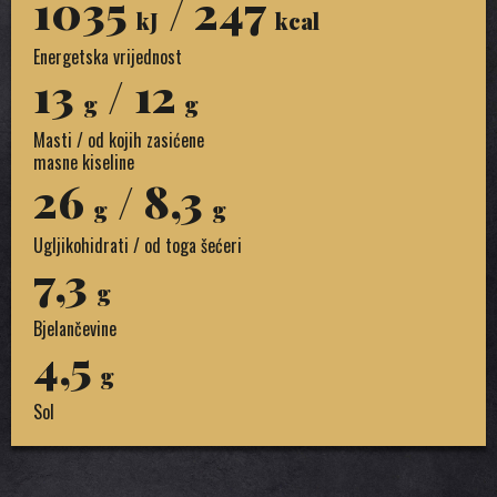
1035
/ 247
kJ
kcal
Energetska vrijednost
13
/ 12
g
g
Masti / od kojih zasićene
masne kiseline
26
/ 8,3
g
g
Ugljikohidrati / od toga šećeri
7,3
g
Bjelančevine
4,5
g
Sol