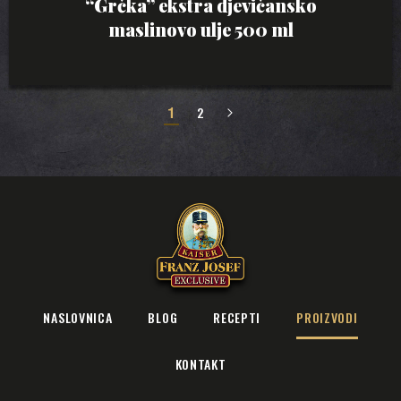
“Grčka” ekstra djevičansko
maslinovo ulje 500 ml
1
2
»
NASLOVNICA
BLOG
RECEPTI
PROIZVODI
KONTAKT