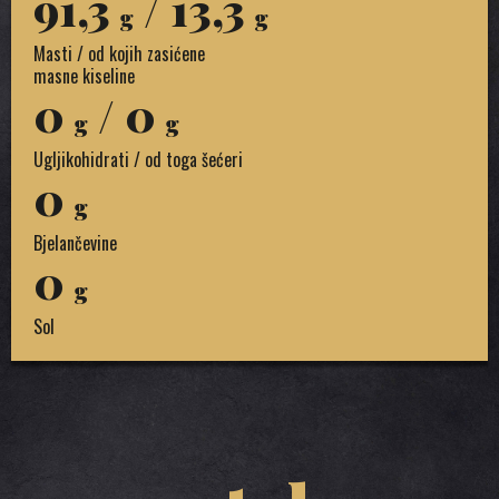
91,3
/ 13,3
g
g
Masti / od kojih zasićene
masne kiseline
0
/ 0
g
g
Ugljikohidrati / od toga šećeri
0
g
Bjelančevine
0
g
Sol