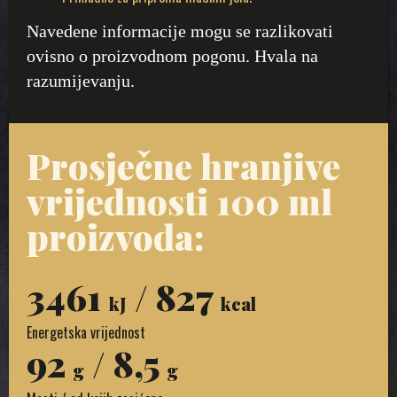
Navedene informacije mogu se razlikovati
ovisno o proizvodnom pogonu. Hvala na
razumijevanju.
Prosječne hranjive
vrijednosti 100 ml
proizvoda:
3461
/ 827
kJ
kcal
Energetska vrijednost
92
/ 8,5
g
g