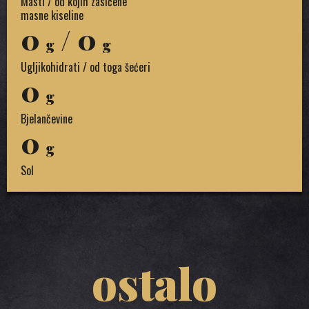
Masti / od kojih zasićene
masne kiseline
0
/ 0
g
g
Ugljikohidrati / od toga šećeri
0
g
Bjelančevine
0
g
Sol
ostalo