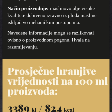
Način proizvodnje:
maslinovo ulje visoke
kvalitete dobiveno izravno iz ploda masline
isključivo mehaničkim postupcima.
Navedene informacije mogu se razlikovati
ovisno o proizvodnom pogonu. Hvala na
razumijevanju.
Prosječne hranjive
vrijednosti na 100 ml
proizvoda:
3389
/ 824
kJ
kcal