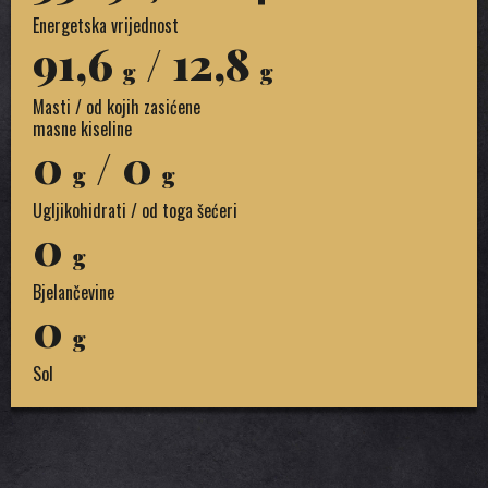
Energetska vrijednost
91,6
/ 12,8
g
g
Masti / od kojih zasićene
masne kiseline
0
/ 0
g
g
Ugljikohidrati / od toga šećeri
0
g
Bjelančevine
0
g
Sol