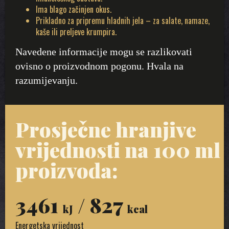
Ima blago začinjen okus.
Prikladno za pripremu hladnih jela – za salate, namaze,
kaše ili preljeve krumpira.
Navedene informacije mogu se razlikovati
ovisno o proizvodnom pogonu. Hvala na
razumijevanju.
Prosječne hranjive
vrijednosti na 100 ml
proizvoda:
3461
/ 827
kJ
kcal
Energetska vrijednost