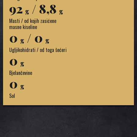
92
/ 8,8
g
g
Masti / od kojih zasićene
masne kiseline
0
/ 0
g
g
Ugljikohidrati / od toga šećeri
0
g
Bjelančevine
0
g
Sol