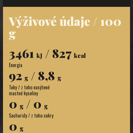
Výživové údaje / 100
g
3461
/ 827
kJ
kcal
Energia
92
/ 8,8
g
g
Tuky / z toho nasýtené
mastné kyseliny
0
/ 0
g
g
Sacharidy / z toho cukry
0
g