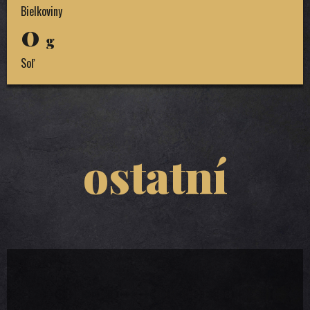
Bielkoviny
0
g
Soľ
ostatní