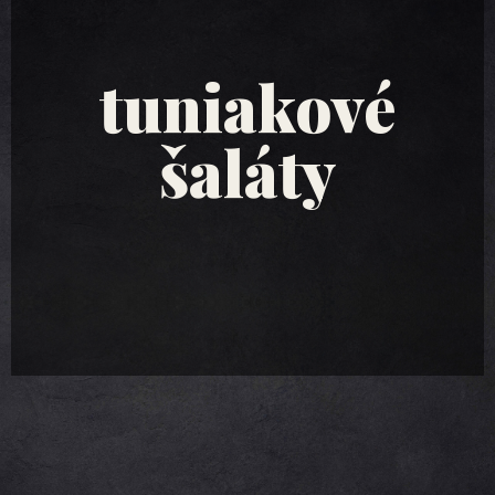
tuniakové
šaláty