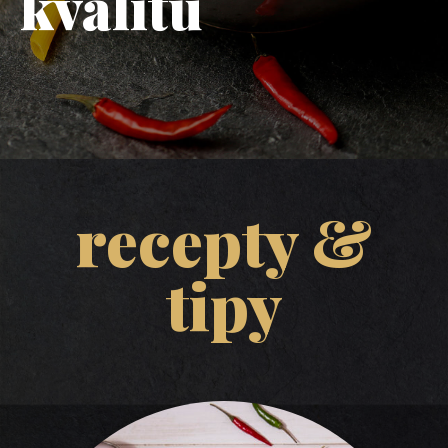
kvalitu
recepty &
tipy