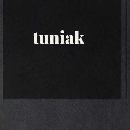
tuniakové
šaláty