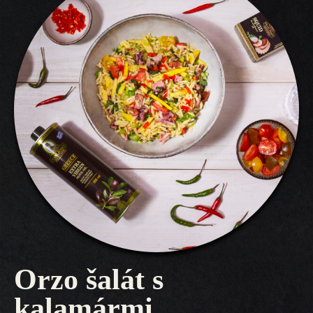
Orzo šalát s
kalamármi