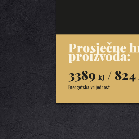
Prosječne h
proizvoda:
3389
/ 824
kJ
Energetska vrijednost