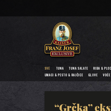
SVE
TUNA
TUNA SALATE
RIBA & PLO
UMACI & PESTO & RAJČICE
GLJIVE
VOĆE
“Grčka” eks