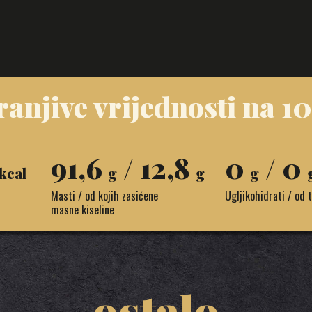
ranjive vrijednosti na 1
91,6
/ 12,8
0
/ 0
kcal
g
g
g
Masti / od kojih zasićene
Ugljikohidrati / od 
masne kiseline
ostalo