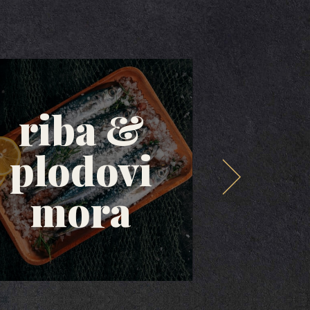
riba &
plodovi
mas
mora