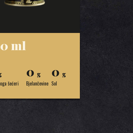
00 ml
0
0
g
g
g
toga šećeri
Bjelančevine
Sol