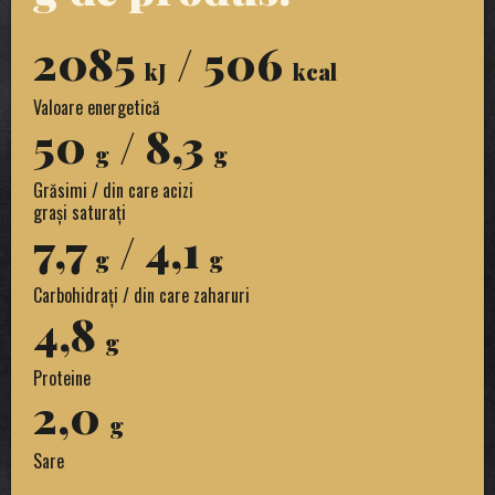
2085
/ 506
kJ
kcal
Valoare energetică
50
/ 8,3
g
g
Grăsimi / din care acizi
grași saturați
7,7
/ 4,1
g
g
Carbohidrați / din care zaharuri
4,8
g
Proteine
2,0
g
Sare