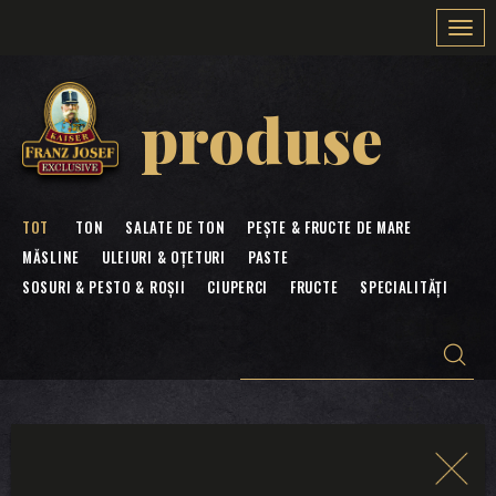
Togg
navi
produse
TOT
TON
SALATE DE TON
PEȘTE & FRUCTE DE MARE
MĂSLINE
ULEIURI & OȚETURI
PASTE
SOSURI & PESTO & ROȘII
CIUPERCI
FRUCTE
SPECIALITĂȚI