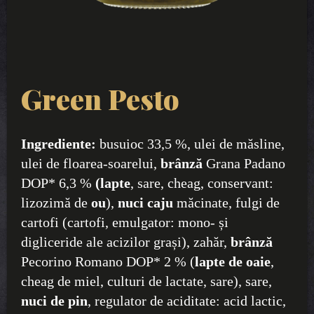
Green Pesto
Ingrediente:
busuioc 33,5 %, ulei de măsline,
ulei de floarea-soarelui,
brânză
Grana Padano
DOP* 6,3 %
(lapte
, sare, cheag, conservant:
lizozimă de
ou
),
nuci caju
măcinate, fulgi de
cartofi (cartofi, emulgator: mono- și
digliceride ale acizilor grași), zahăr,
brânză
Pecorino Romano DOP* 2 % (
lapte de oaie
,
cheag de miel, culturi de lactate, sare), sare,
nuci de pin
, regulator de aciditate: acid lactic,