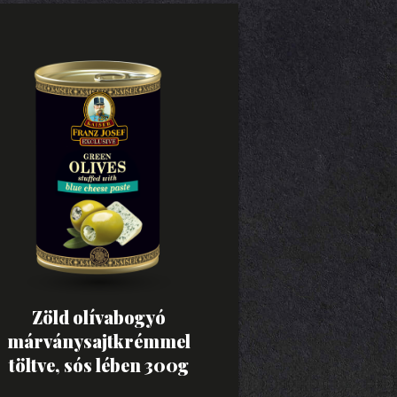
Zöld olívabogyó
márványsajtkrémmel
töltve, sós lében 300g