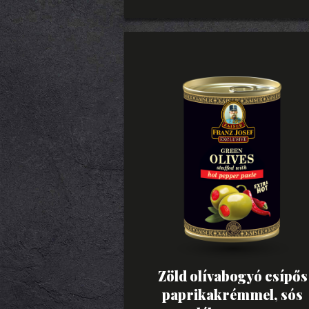
Zöld olívabogyó csípős
paprikakrémmel, sós