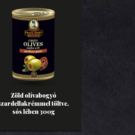
Zöld olívabogyó
szardellakrémmel töltve,
sós lében 300g