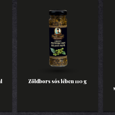
l
Zöldbors sós lében 110 g