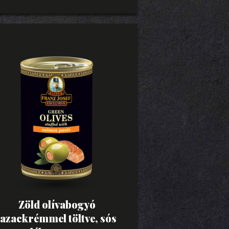
Zöld olívabogyó
lazackrémmel töltve, sós