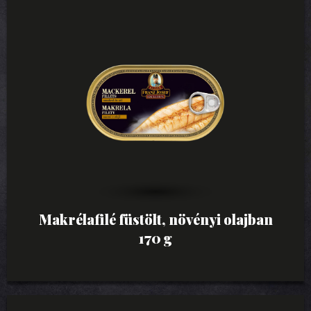
Makrélafilé füstölt, növényi olajban
170 g