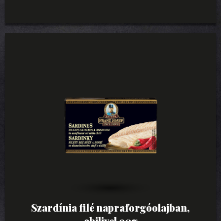
Szardínia filé napraforgóolajban,
chilivel 90g