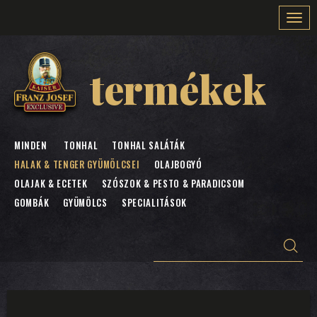
Togg
navi
termékek
MINDEN
TONHAL
TONHAL SALÁTÁK
HALAK & TENGER GYÜMÖLCSEI
OLAJBOGYÓ
OLAJAK & ECETEK
SZÓSZOK & PESTO & PARADICSOM
GOMBÁK
GYÜMÖLCS
SPECIALITÁSOK