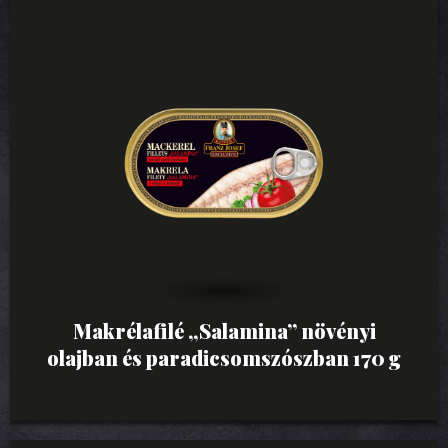
Makrélafilé „Salamina” növényi
olajban és paradicsomszószban 170 g