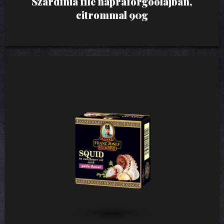
Szardínia filé napraforgóolajban,
citrommal 90g