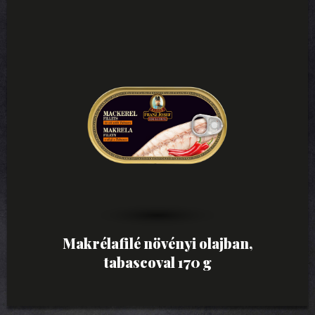
Makrélafilé növényi olajban,
tabascoval 170 g