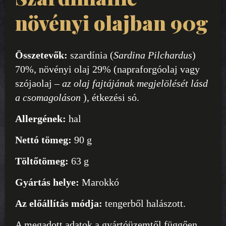
növényi olajban 90g
Összetevők:
szardínia (
Sardina Pilchardus
)
70%, növényi olaj 29% (napraforgóolaj vagy
szójaolaj –
az olaj fajtájának megjelölését lásd
a csomagoláson
), étkezési só.
Allergének:
hal
Nettó tömeg:
90 g
Töltőtömeg:
63 g
Gyártás helye:
Marokkó
Az előállítás módja:
tengerből halászott.
A megadott adatok a gyártóüzemtől függően