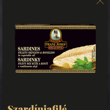
Szardíniafilé