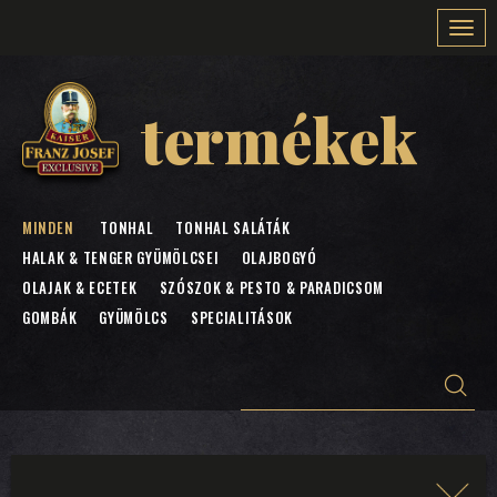
Togg
navi
termékek
MINDEN
TONHAL
TONHAL SALÁTÁK
HALAK & TENGER GYÜMÖLCSEI
OLAJBOGYÓ
OLAJAK & ECETEK
SZÓSZOK & PESTO & PARADICSOM
GOMBÁK
GYÜMÖLCS
SPECIALITÁSOK