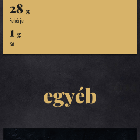
28
g
Fehérje
1
g
Só
egyéb