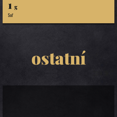
1
g
Soľ
ostatní