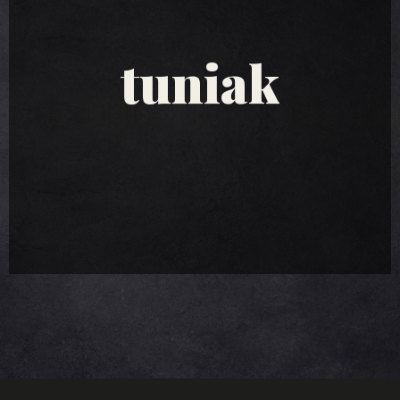
tuniakové
šaláty