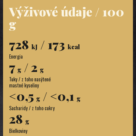
Výživové údaje / 100
g
728
/ 173
kJ
kcal
Energia
7
/ 2
g
g
Tuky / z toho nasýtené
mastné kyseliny
<0,5
/ <0,1
g
g
Sacharidy / z toho cukry
28
g
Bielkoviny