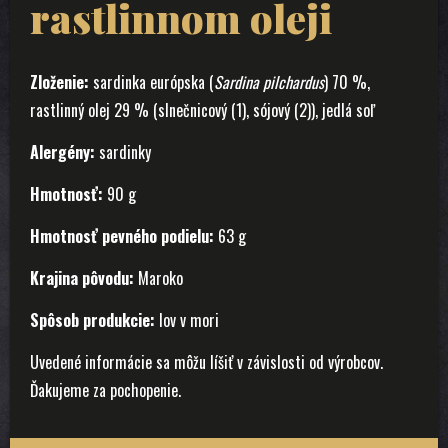
rastlinnom oleji
Zloženie:
sardinka európska (
Sardina pilchardus
) 70 %,
rastlinný olej 29 %
(slnečnicový (1), sójový (2))
, jedlá soľ
Alergény:
sardinky
Hmotnosť:
90 g
Hmotnosť pevného podielu:
63 g
Krajina pôvodu:
Maroko
Spôsob produkcie:
lov v mori
Uvedené informácie sa môžu líšiť v závislosti od výrobcov.
Ďakujeme za pochopenie.