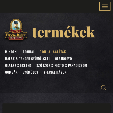
Togg
navi
termékek
MINDEN
TONHAL
TONHAL SALÁTÁK
HALAK & TENGER GYÜMÖLCSEI
OLAJBOGYÓ
OLAJAK & ECETEK
SZÓSZOK & PESTO & PARADICSOM
GOMBÁK
GYÜMÖLCS
SPECIALITÁSOK