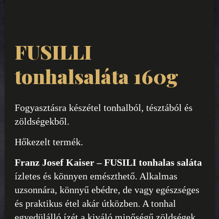
FUSILLI
tonhalsaláta 160g
Fogyasztásra készétel tonhalból, tésztából és
zöldségekből.
Hőkezelt termék.
Franz Josef Kaiser – FUSILI tonhalas saláta
ízletes és könnyen emészthető. Alkalmas
uzsonnára, könnyű ebédre, de vagy egészséges
és praktikus étel akár útközben. A tonhal
egyedülálló ízét a kiváló minőségű zöldségek