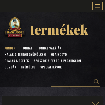
Togg
navi
termékek
MINDEN
TONHAL
TONHAL SALÁTÁK
HALAK & TENGER GYÜMÖLCSEI
OLAJBOGYÓ
OLAJAK & ECETEK
SZÓSZOK & PESTO & PARADICSOM
GOMBÁK
GYÜMÖLCS
SPECIALITÁSOK