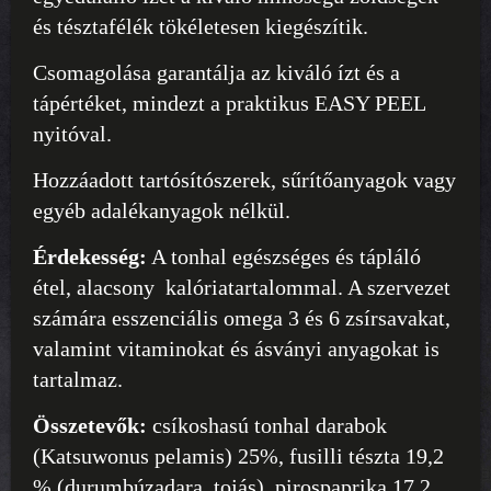
és tésztafélék tökéletesen kiegészítik.
Csomagolása garantálja az kiváló ízt és a
tápértéket, mindezt a praktikus EASY PEEL
nyitóval.
Hozzáadott tartósítószerek, sűrítőanyagok vagy
egyéb adalékanyagok nélkül.
Érdekesség:
A tonhal egészséges és tápláló
étel, alacsony kalóriatartalommal. A szervezet
számára esszenciális omega 3 és 6 zsírsavakat,
valamint vitaminokat és ásványi anyagokat is
tartalmaz.
Összetevők:
csíkoshasú tonhal darabok
(Katsuwonus pelamis) 25%, fusilli tészta 19,2
% (durumbúzadara, tojás), pirospaprika 17,2