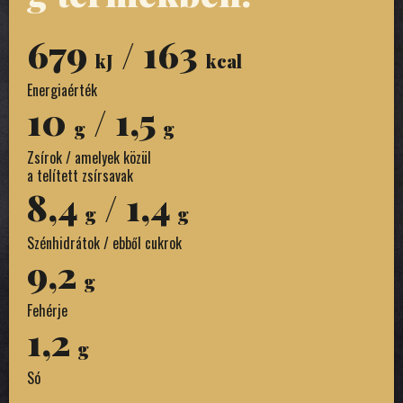
679
/ 163
kJ
kcal
Energiaérték
10
/ 1,5
g
g
Zsírok / amelyek közül
a telített zsírsavak
8,4
/ 1,4
g
g
Szénhidrátok / ebből cukrok
9,2
g
Fehérje
1,2
g
Só