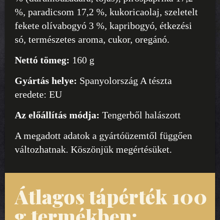
%, paradicsom 17,2 %, kukoricaolaj, szeletelt
fekete olívabogyó 3 %, kapribogyó, étkezési
só, természetes aroma, cukor, oregánó.
Nettó tömeg:
160 g
Gyártás helye:
Spanyolország A tészta
eredete: EU
Az előállítás módja:
Tengerből halászott
A megadott adatok a gyártóüzemtől függően
változhatnak. Köszönjük megértésüket.
Átlagos tápérték 100
g termékben: