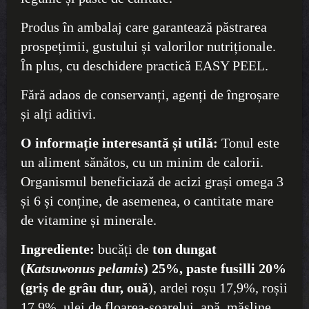
Produs în ambalaj care garantează păstrarea
prospețimii, gustului și valorilor nutriționale.
În plus, cu deschidere practică EASY PEEL.
Fără adaos de conservanți, agenți de îngroșare
și alți aditivi.
O informație interesantă și utilă:
Tonul este
un aliment sănătos, cu un minim de calorii.
Organismul beneficiază de acizi grași omega 3
și 6 și conține, de asemenea, o cantitate mare
de vitamine și minerale.
Ingrediente:
bucăți de
ton dungat
(
Katsuwonus pelamis
) 25%, paste fusilli 20%
(griș de grâu dur, ouă
), ardei roșu 17,9%, roșii
17,9%, ulei de floarea-soarelui, apă, măsline