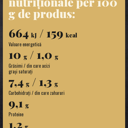
nutriționale per 100
g de produs:
664
/ 159
kJ
kcal
Valoare energetică
10
/ 1,0
g
g
Grăsimi / din care acizi
grași saturați
7,4
/ 1,3
g
g
Carbohidrați / din care zaharuri
9,1
g
Proteine
1,2
g