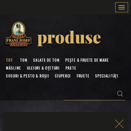
Togg
navi
produse
TOT
TON
SALATE DE TON
PEȘTE & FRUCTE DE MARE
MĂSLINE
ULEIURI & OȚETURI
PASTE
SOSURI & PESTO & ROȘII
CIUPERCI
FRUCTE
SPECIALITĂȚI