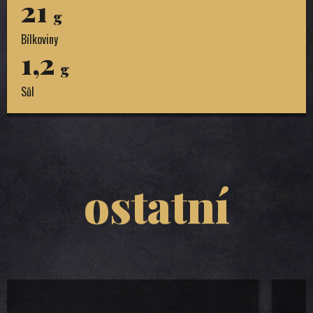
21
g
Bílkoviny
1,2
g
Sůl
ostatní