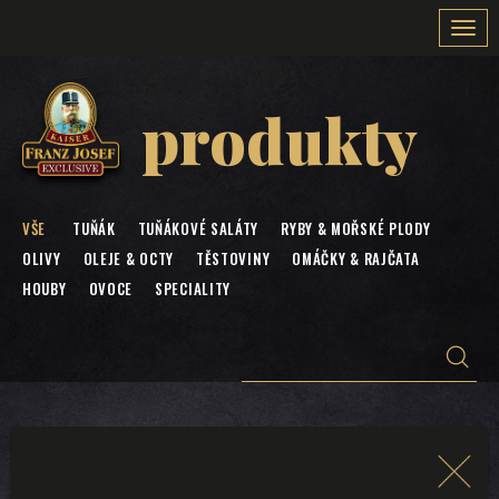
Togg
navi
produkty
VŠE
TUŇÁK
TUŇÁKOVÉ SALÁTY
RYBY & MOŘSKÉ PLODY
OLIVY
OLEJE & OCTY
TĚSTOVINY
OMÁČKY & RAJČATA
HOUBY
OVOCE
SPECIALITY