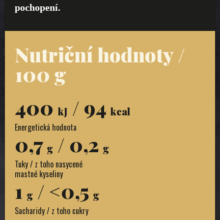
pochopení.
Nutriční hodnoty /
100 g
400
/ 94
kJ
kcal
Energetická hodnota
0,7
/ 0,2
g
g
Tuky / z toho nasycené
mastné kyseliny
1
/ <0,5
g
g
Sacharidy / z toho cukry