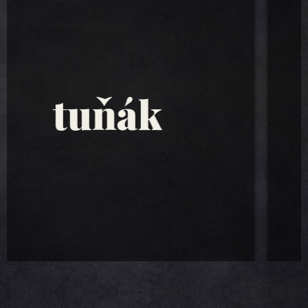
tuňákové
saláty