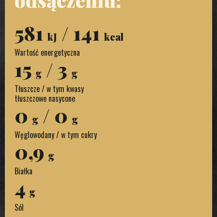
581
/ 141
kJ
kcal
Wartość energetyczna
15
/ 3
g
g
Tłuszcze / w tym kwasy
tłuszczowe nasycone
0
/ 0
g
g
Węglowodany / w tym cukry
0,9
g
Białka
4
g
Sól