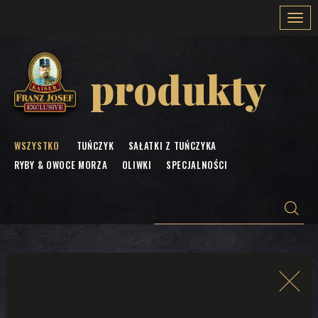
Togg
navi
produkty
WSZYSTKO
TUŃCZYK
SAŁATKI Z TUŃCZYKA
RYBY & OWOCE MORZA
OLIWKI
SPECJALNOŚCI