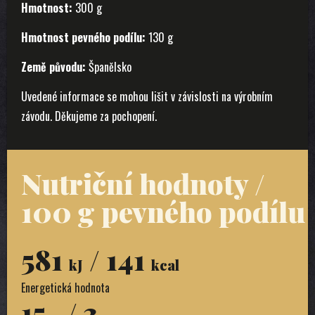
Hmotnost:
300 g
Hmotnost pevného podílu:
130 g
Země původu:
Španělsko
Uvedené informace se mohou lišit v závislosti na výrobním
závodu. Děkujeme za pochopení.
Nutriční hodnoty /
100 g pevného podílu
581
/ 141
kJ
kcal
Energetická hodnota
15
/ 3