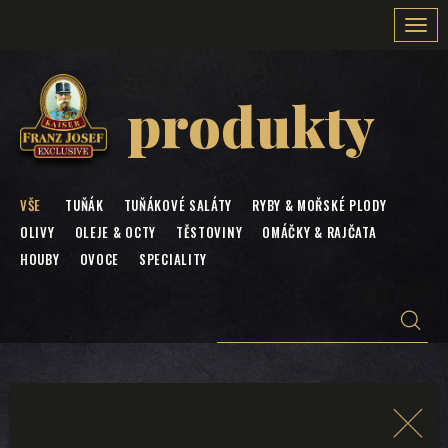
Togg
navi
produkty
VŠE
TUŇÁK
TUŇÁKOVÉ SALÁTY
RYBY & MOŘSKÉ PLODY
OLIVY
OLEJE & OCTY
TĚSTOVINY
OMÁČKY & RAJČATA
HOUBY
OVOCE
SPECIALITY