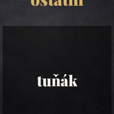
tuňákové
saláty