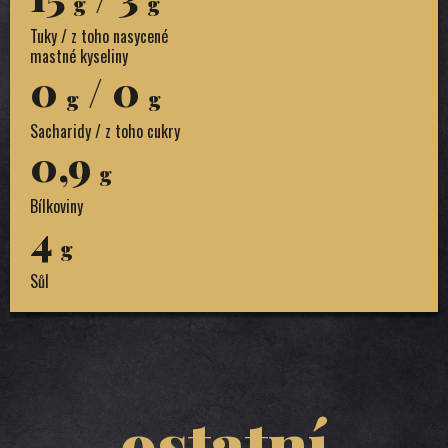
g
g
Tuky / z toho nasycené
mastné kyseliny
0
/ 0
g
g
Sacharidy / z toho cukry
0,9
g
Bílkoviny
4
g
Sůl
ostatní