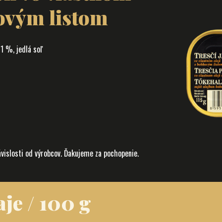
kovým listom
 1 %, jedlá soľ
ávislosti od výrobcov. Ďakujeme za pochopenie.
je / 100 g