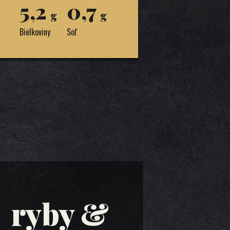
5,2
0,7
g
g
Bielkoviny
Soľ
ryby &