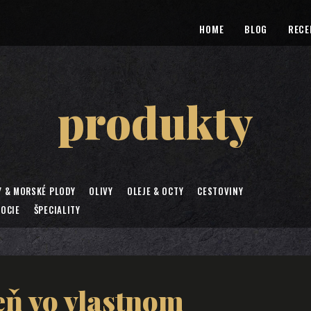
HOME
BLOG
RECE
produkty
Y & MORSKÉ PLODY
OLIVY
OLEJE & OCTY
CESTOVINY
OCIE
ŠPECIALITY
eň vo vlastnom