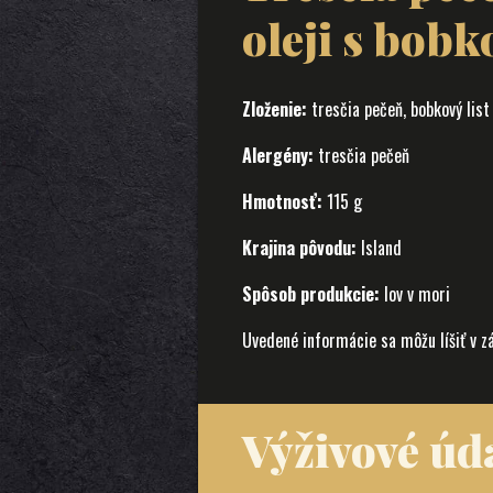
oleji s bob
Zloženie:
tresčia pečeň, bobkový list
Alergény:
tresčia pečeň
Hmotnosť:
115 g
Krajina pôvodu:
Island
Spôsob produkcie:
lov v mori
Uvedené informácie sa môžu líšiť v z
Výživové úda