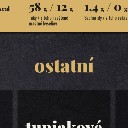
58
/ 12
1,4
/ 0
kcal
g
g
g
g
Tuky / z toho nasýtené
Sacharidy / z toho cukry
mastné kyseliny
ostatní
tuniakové