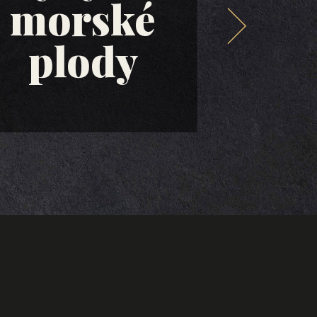
morské
ol
plody