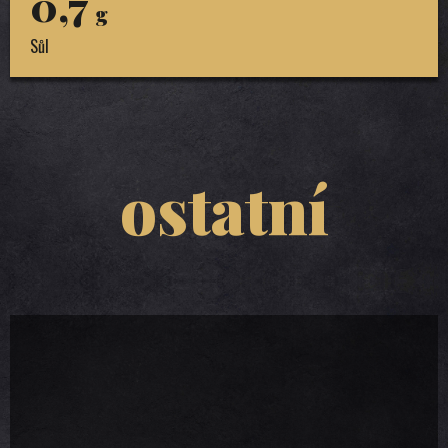
0,7
g
Sůl
ostatní