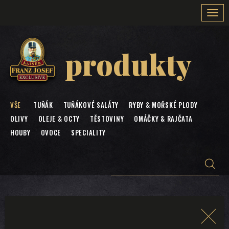
Togg
navi
produkty
VŠE
TUŇÁK
TUŇÁKOVÉ SALÁTY
RYBY & MOŘSKÉ PLODY
OLIVY
OLEJE & OCTY
TĚSTOVINY
OMÁČKY & RAJČATA
HOUBY
OVOCE
SPECIALITY