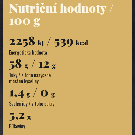
Nutriční hodnoty /
100 g
2258
/ 539
kJ
kcal
Energetická hodnota
58
/ 12
g
g
Tuky / z toho nasycené
mastné kyseliny
1,4
/ 0
g
g
Sacharidy / z toho cukry
5,2
g
Bílkoviny