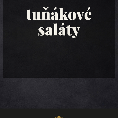
tuňákové
saláty