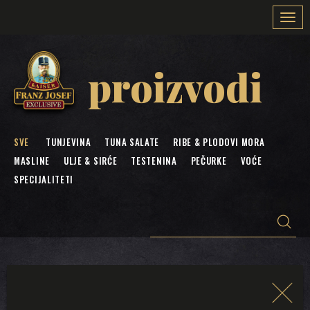
Togg
navi
proizvodi
SVE
TUNJEVINA
TUNA SALATE
RIBE & PLODOVI MORA
MASLINE
ULJE & SIRĆE
TESTENINA
PEČURKE
VOĆE
SPECIJALITETI