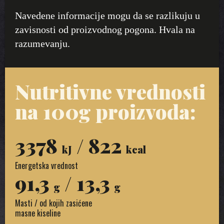
Navedene informacije mogu da se razlikuju u
zavisnosti od proizvodnog pogona. Hvala na
razumevanju.
Nutritivne vrednosti
na 100g proizvoda:
3378
/ 822
kJ
kcal
Energetska vrednost
91,3
/ 13,3
g
g
Masti / od kojih zasićene
masne kiseline