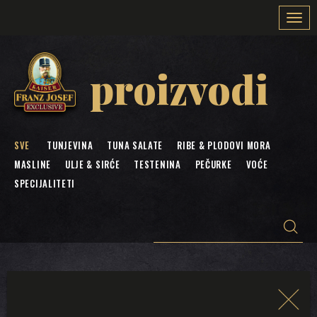
Togg
navi
proizvodi
SVE
TUNJEVINA
TUNA SALATE
RIBE & PLODOVI MORA
MASLINE
ULJE & SIRĆE
TESTENINA
PEČURKE
VOĆE
SPECIJALITETI