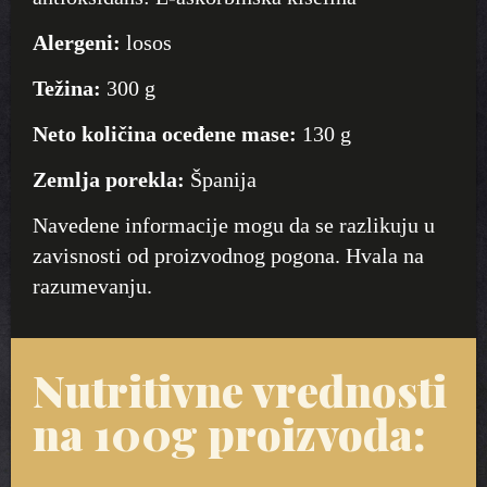
Alergeni:
losos
Težina:
300 g
Neto količina oceđene mase:
130 g
Zemlja porekla:
Španija
Navedene informacije mogu da se razlikuju u
zavisnosti od proizvodnog pogona. Hvala na
razumevanju.
Nutritivne vrednosti
na 100g proizvoda: