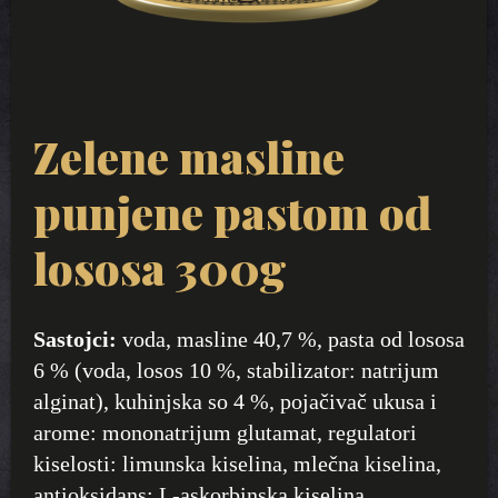
Zelene masline
punjene pastom od
lososa 300g
Sastojci:
voda, masline
40,7 %
, pasta od lososa
6
% (voda, losos 10 %,
stabilizator: natrijum
alginat), kuhinjska so 4 %, pojačivač ukusa i
arome: mononatrijum glutamat, regulatori
kiselosti: limunska kiselina, mlečna kiselina,
antioksidans: L-askorbinska kiselina