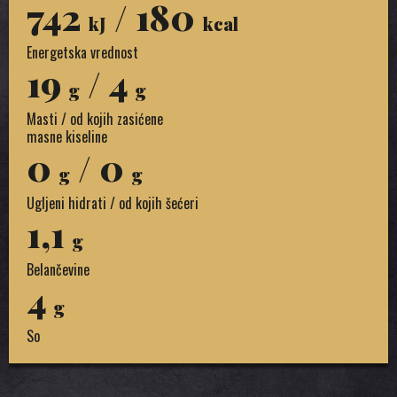
742
/ 180
kJ
kcal
Energetska vrednost
19
/ 4
g
g
Masti / od kojih zasićene
masne kiseline
0
/ 0
g
g
Ugljeni hidrati / od kojih šećeri
1,1
g
Belančevine
4
g
So