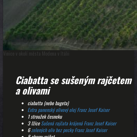
Vinice v okolí města Modena v Itálii
Ciabatta se sušeným rajčetem
a olivami
ciabatta (nebo bageta)
Extra panenský olivový olej Franz Josef Kaiser
1 stroužek česneku
3 lžíce
Sušená rajčata krájená Franz Josef Kaiser
6
zelených oliv bez pecky Franz Josef Kaiser
8 cherry rajčat