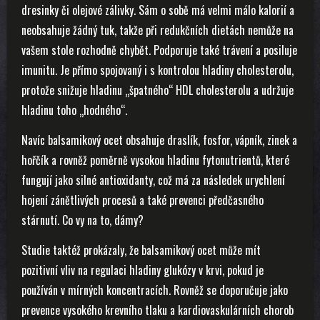
dresinky či olejové zálivky. Sám o sobě má velmi málo kalorií a
neobsahuje žádný tuk, takže při redukčních dietách nemůže na
vašem stole rozhodně chybět. Podporuje také trávení a posiluje
imunitu. Je přímo spojovaný i s kontrolou hladiny cholesterolu,
protože snižuje hladinu „špatného“ HDL cholesterolu a udržuje
hladinu toho „hodného“.
Navíc balsamikový ocet obsahuje draslík, fosfor, vápník, zinek a
hořčík a rovněž poměrně vysokou hladinu fytonutrientů, které
fungují jako silné antioxidanty, což má za následek urychlení
hojení zánětlivých procesů a také prevenci předčasného
stárnutí. Co vy na to, dámy?
Studie taktéž prokázaly, že balsamikový ocet může mít
pozitivní vliv na regulaci hladiny glukózy v krvi, pokud je
používán v mírných koncentracích. Rovněž se doporučuje jako
prevence vysokého krevního tlaku a kardiovaskulárních chorob