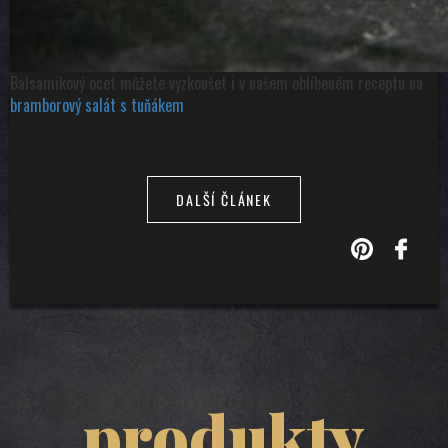
Balsamikový ocet můžete vyzkoušet i v našem oblíbeném receptu na
bramborový salát s tuňákem
DALŠÍ ČLÁNEK
produkty