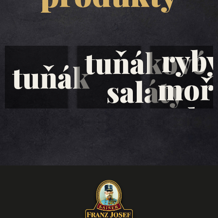
ryb
tuňákové
tuňák
moř
saláty
plo