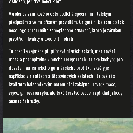
v sudech, jež trvá několik let.
Výroba balsamikového octa podléhá speciálním italským
předpisům a velmi přísným pravidlům. Originální Balsamico tak
nese logo chráněného zeměpisného označení, které je zárukou
prvotřídní kvality a excelentní chuti.
Tu oceníte zejména při přípravě různých salátů, marinování
masa a pochopitelně v mnoha recepturách italské kuchyně pro
dosažení autentického gurmánského prožitku, skvělý je
například v risottech a těstovinových salátech. Italové si s
kvalitním balsamikovým octem rádi zakápnou rovněž maso,
vejce, grilovanou rybu, ale také čerstvé ovoce, například jahody,
ananas či hrušky.