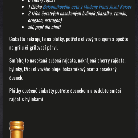
1 lžička
Balsamikového octa z Modeny Franz Josef Kaiser
2 lžíce čerstvých nasekaných bylinek (bazalka, tymián,
oregano, estragon)
sůl, pepř dle chuti
Ciabattu nakrájejte na plátky, potřete olivovým olejem a opečte
na grilu či grilovací pánvi.
Smíchejte nasekaná sušená rajčata, nakrájená cherry rajčata,
bylinky, lžíci olivového oleje, balsamikový ocet a nasekaný
česnek.
Plátky opečené ciabatty potřete česnekem a ozdobte směsí
rajčat s bylinkami.