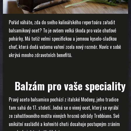
Pořád váháte, zda do svého kulinářského repertoáru zařadit
balsamikový ocet? To je ovšem velká škoda pro vaše chuťové
pohárky. Má totiž velmi specifickou a jemnou kyselo-sladkou
chuť, která dodá vašemu vaření zcela nový rozměr. Navíc v sobě
ukrývá mnoho zdravotních benefitů.
Balzám pro vaše speciality
Pravý aceto balsamico pochází z italské Modeny, jeho tradice
tam sahá do 17. století. Jedná se o vinný ocet, který se vyrábí
ze zahušťovaného moštu vinných hroznů odrůdy Trebbiano. Své
unikátní nasládlé a kořenité chuti dosahuje postupným zráním