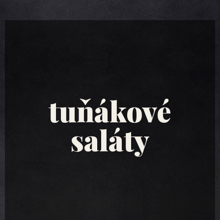
tuňákové
saláty