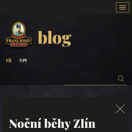
Togg
navi
blog
VŠE
TIPY
Noční běhy Zlín