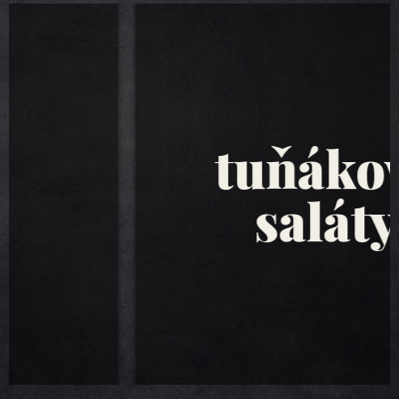
tuňákové
saláty