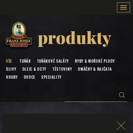
Togg
navi
produkty
VŠE
TUŇÁK
TUŇÁKOVÉ SALÁTY
RYBY & MOŘSKÉ PLODY
OLIVY
OLEJE & OCTY
TĚSTOVINY
OMÁČKY & RAJČATA
HOUBY
OVOCE
SPECIALITY