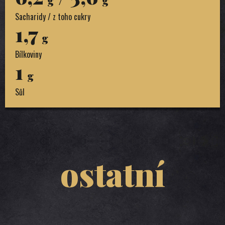
g
g
Sacharidy / z toho cukry
1,7
g
Bílkoviny
1
g
Sůl
ostatní