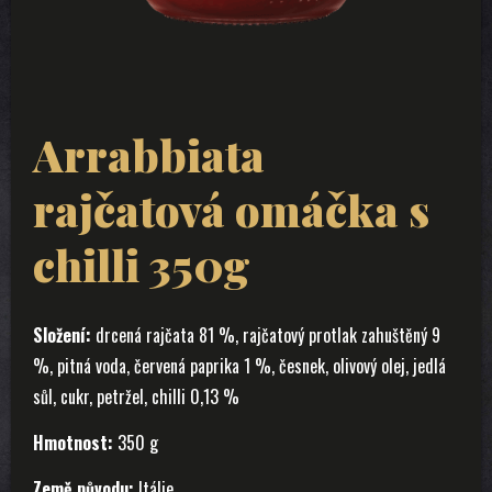
Arrabbiata
rajčatová omáčka s
chilli 350g
Složení:
d
rcená rajčata 81 %, r
ajčatový protlak zahuštěný 9
%, p
itná voda, č
ervená paprika 1 %, č
esnek, o
livový olej, j
edlá
sůl, c
ukr, p
etržel, c
hilli 0,13 %
Hmotnost:
350 g
Země původu:
Itálie