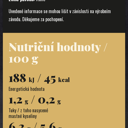
Uvedené informace se mohou lišit v závislosti na výrobním
závodu. Děkujeme za pochopení.
Nutriční hodnoty /
100 g
188
/ 45
kJ
kcal
Energetická hodnota
1,2
/ 0,2
g
g
Tuky / z toho nasycené
mastné kyseliny
6,2
/ 5,6