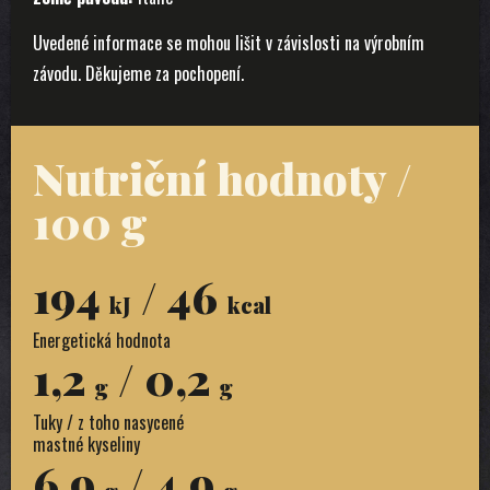
Uvedené informace se mohou lišit v závislosti na výrobním
závodu. Děkujeme za pochopení.
Nutriční hodnoty /
100 g
194
/ 46
kJ
kcal
Energetická hodnota
1,2
/ 0,2
g
g
Tuky / z toho nasycené
mastné kyseliny
6,9
/ 4,9