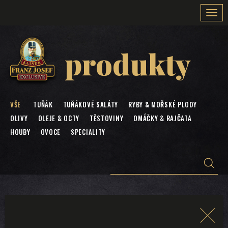
Togg
navi
produkty
VŠE
TUŇÁK
TUŇÁKOVÉ SALÁTY
RYBY & MOŘSKÉ PLODY
OLIVY
OLEJE & OCTY
TĚSTOVINY
OMÁČKY & RAJČATA
HOUBY
OVOCE
SPECIALITY