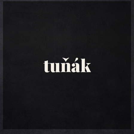
tuňákové
saláty