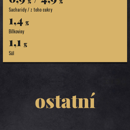
g
g
Sacharidy / z toho cukry
1,4
g
Bílkoviny
1,1
g
Sůl
ostatní