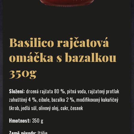
Basilico rajčatová
omáčka s bazalkou
350g
Složení:
drcená rajčata 80 %, pitná voda, rajčatový protlak
zahuštěný 4 %, cibule, bazalka 2 %, modifikovaný kukuřičný
škrob, jedlá sůl, olivový olej, cukr, česnek
Hmotnost:
350 g
Země původu:
Itálie